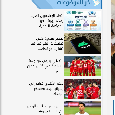
آخر الموضوعات
اتحاد الإعلاميين العرب
يقدّم رؤية لتعزيز
الحوكمة الرقمية...
تحذير تقني: بعض
تطبيقات الهواتف قد
تشارك موقعك...
الأهلي يترقب مواجهة
برشلونة في كأس خوان
جامبر.....
بعثة الأهلي تغادر إلى
إسبانيا لبدء معسكر
الإعداد.....
خوان بيزيرا يطلب الرحيل
عن الزمالك.. وشباب