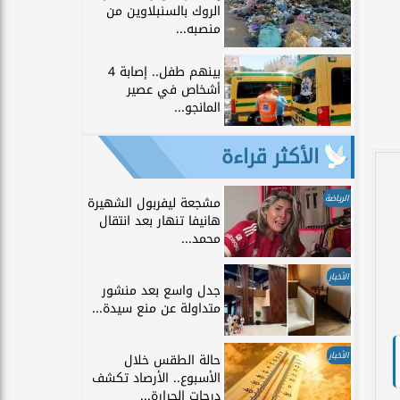
الروك بالسنبلاوين من
منصبه...
بينهم طفل.. إصابة 4
أشخاص في عصير
المانجو...
الأكثر قراءة
الرياضة
مشجعة ليفربول الشهيرة
هانيفا تنهار بعد انتقال
محمد...
الأخبار
جدل واسع بعد منشور
متداولة عن منع سيدة...
الأخبار
حالة الطقس خلال
الأسبوع.. الأرصاد تكشف
درجات الحرارة...