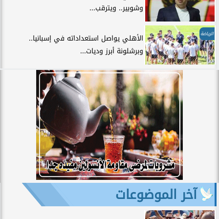
وشوبير.. ويترقب...
الرياضة
الأهلي يواصل استعداداته في إسبانيا..
وبرشلونة أبرز وديات...
آخر الموضوعات