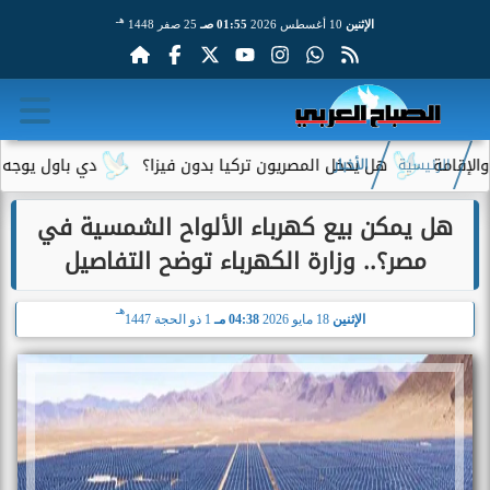
هـ
الإثنين
10 أغسطس 2026
01:55 صـ
25 صفر 1448
هل يدخل المصريون تركيا بدون فيزا؟
دي باول يوجه رسالة مؤث
الرئيسية
الأخبار
هل يمكن بيع كهرباء الألواح الشمسية في
مصر؟.. وزارة الكهرباء توضح التفاصيل
هـ
الإثنين
18 مايو 2026
04:38 مـ
1 ذو الحجة 1447