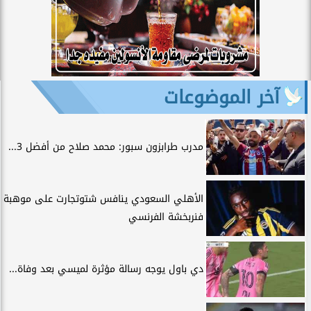
آخر الموضوعات
مدرب طرابزون سبور: محمد صلاح من أفضل 3...
الأهلي السعودي ينافس شتوتجارت على موهبة
فنربخشة الفرنسي
دي باول يوجه رسالة مؤثرة لميسي بعد وفاة...