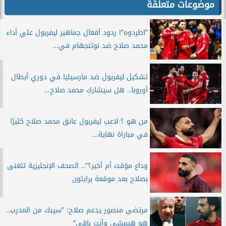
موضوعات متعلقة
”اطردوه”! ردود أفعال جماهير ليفربول علي أداء
محمد صلاح ضد نوتنجهام في...
تشكيل ليفربول ضد مارسيليا في دوري أبطال
أوروبا.. هل سيشارك محمد صلاح...
من هو ؟ لاعب ليفربول عانق محمد صلاح كثيرًا
في مباراة نهاية...
وداع مؤقت أم أخير؟”.. الصحف الإنجليزية تتغنى
بصلاح بعد موقعة برايتون
مرتضى منصور يدعم صلاح: ”سيبك من المدرب..
هو هيمشي وأنت باقي”