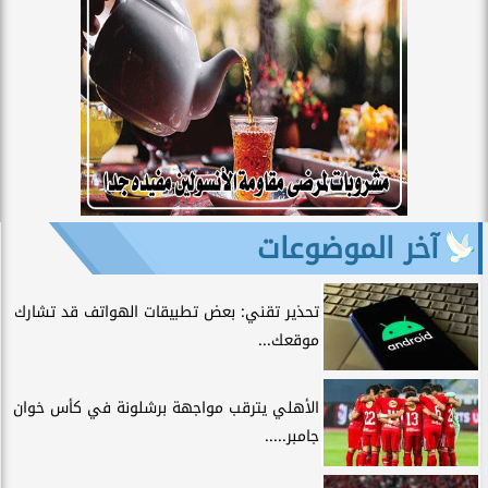
آخر الموضوعات
تحذير تقني: بعض تطبيقات الهواتف قد تشارك
موقعك...
الأهلي يترقب مواجهة برشلونة في كأس خوان
جامبر.....