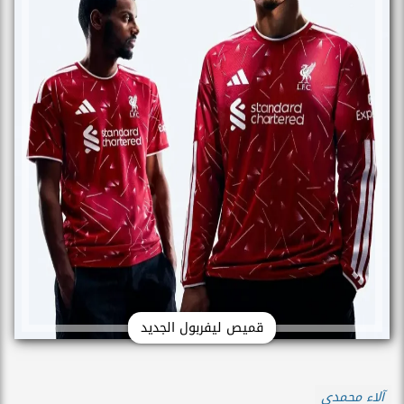
قميص ليفربول الجديد
آلاء محمدي