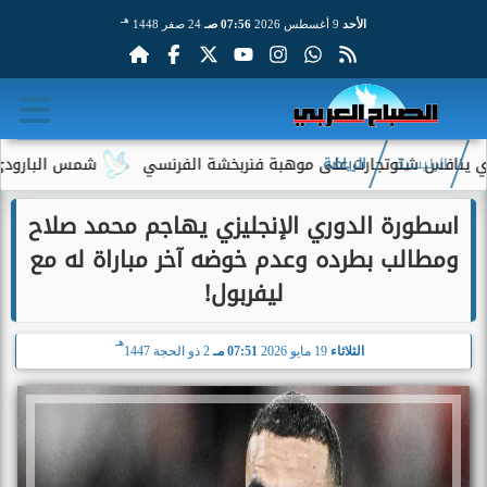
هـ
الأحد
9 أغسطس 2026
07:56 صـ
24 صفر 1448
توتجارت على موهبة فنربخشة الفرنسي
شمس البارودي تستعيد ذك
الرئيسية
الرياضة
اسطورة الدوري الإنجليزي يهاجم محمد صلاح
ومطالب بطرده وعدم خوضه آخر مباراة له مع
ليفربول!
هـ
الثلاثاء
19 مايو 2026
07:51 مـ
2 ذو الحجة 1447