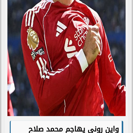
واين روني يهاجم محمد صلاح