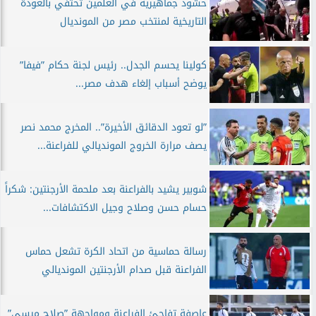
حشود جماهيرية في العلمين تحتفي بالعودة
التاريخية لمنتخب مصر من المونديال
كولينا يحسم الجدل.. رئيس لجنة حكام ”فيفا”
يوضح أسباب إلغاء هدف مصر...
”لو تعود الدقائق الأخيرة”.. المخرج محمد نصر
يصف مرارة الخروج المونديالي للفراعنة...
شوبير يشيد بالفراعنة بعد ملحمة الأرجنتين: شكراً
حسام حسن وصلاح وجيل الاكتشافات...
رسالة حماسية من اتحاد الكرة تشعل حماس
الفراعنة قبل صدام الأرجنتين المونديالي
عاصفة تفاجئ الفراعنة ومواجهة ”صلاح ميسي”