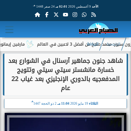
هـ
الأحد
9 أغسطس 2026
02:01 مـ
24 صفر 1448
ن أفضل 3 لاعبين في العالم
مارفين إيمانويل.. سائق 
الرئيسية
الرياضة
شاهد جنون جماهير آرسنال في الشوارع بعد
خسارة مانشستر سيتي سيتي وتتويج
المدفعجيه بالدوري الإنجليزي بعد غياب 22
عام
هـ
الثلاثاء
19 مايو 2026
11:04 مـ
2 ذو الحجة 1447