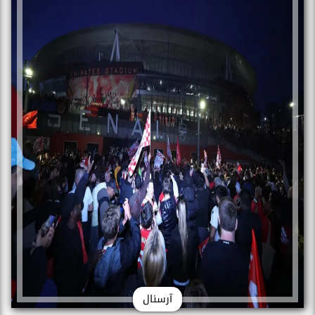
آرسنال