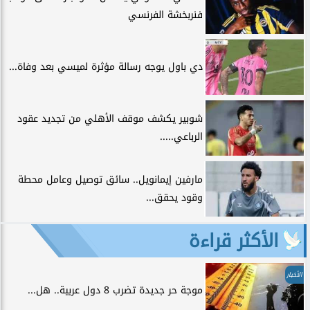
فنربخشة الفرنسي
دي باول يوجه رسالة مؤثرة لميسي بعد وفاة...
شوبير يكشف موقف الأهلي من تجديد عقود
الرباعي.....
مارفين إيمانويل.. سائق توصيل وعامل محطة
وقود يحقق...
الأكثر قراءة
الأخبار
موجة حر جديدة تضرب 8 دول عربية.. هل...