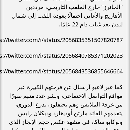
"الجانرز" خارج الملعب التاريخي، مرددين
الأهازيج والأغاني احتفالًا بعودة اللقب إلى شمال
لندن بعد غياب دام 22 عامًا.
s://twitter.com/i/status/2056835351507820787
s://twitter.com/i/status/2056840785371202023
s://twitter.com/i/status/2056843536855646664
كما عبر لاعبو آرسنال عن فرحتهم الكبيرة عبر
مواقع التواصل الاجتماعي، ونشر عدد منهم صورًا
من غرفة الملابس وهم يحتفلون بدرع الدوري،
يتقدمهم القائد مارتن أوديغارد وديكلان رايس
وبوكايو ساكا، في مشهد عكس حجم الإنجاز الذي