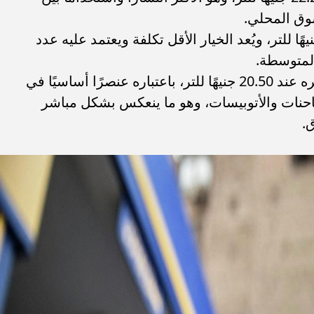
وق المحلي.
بنزين 80 فقد سجل نحو 20.75 جنيهًا للتر، ويُعد الخيار الأقل تكلفة ويعتمد عليه عدد
المتوسطة.
وفيما يخص السولار، فقد استقر سعره عند 20.50 جنيهًا للتر، باعتباره عنصرًا أساسيًا في
احنات والأتوبيسات، وهو ما ينعكس بشكل مباشر
.