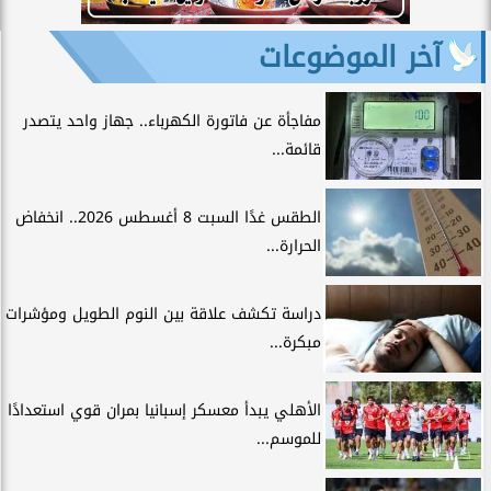
آخر الموضوعات
مفاجأة عن فاتورة الكهرباء.. جهاز واحد يتصدر
قائمة...
الطقس غدًا السبت 8 أغسطس 2026.. انخفاض
الحرارة...
دراسة تكشف علاقة بين النوم الطويل ومؤشرات
مبكرة...
الأهلي يبدأ معسكر إسبانيا بمران قوي استعدادًا
للموسم...