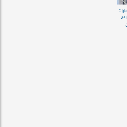
ارات
كة