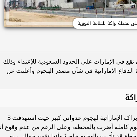
ى محطة براكة للطاقة النووية
تقع في الإمارات على الحدود السعودية للإعتداء وذلك
يث حققت وزارة الدفاع الإماراتية في شأن مصدر الهجوم وأعلنت عن
اكة
وقع يوم 17 من شهر مايو الجاري محطة براكة الإماراتية لهجوم عدواني كبير حيث استهدفت 3
وم كاملة أضرت بالمحطة، وعلى الرغم من عدم وقوع أ
حطة قد تأثرت بالهجوم خاصةً وأنها تؤمن حوالي ربع