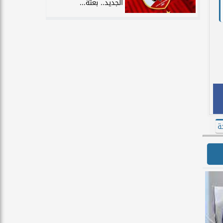
الجديد.. بعثة...
ة