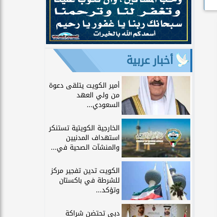
أخبار عربية
أمير الكويت يتلقى دعوة
من ولي العهد
السعودي...
الخارجية الكويتية تستنكر
استهداف المدنيين
والمنشآت الصحية في...
الكويت تدين تفجير مركز
للشرطة في باكستان
وتؤكد...
دبي تحتضن شراكة