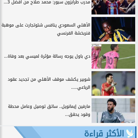
مدرب طرابزون سبور: محمد صلاح من أفضل 3...
الأهلي السعودي ينافس شتوتجارت على موهبة
فنربخشة الفرنسي
دي باول يوجه رسالة مؤثرة لميسي بعد وفاة...
شوبير يكشف موقف الأهلي من تجديد عقود
الرباعي.....
مارفين إيمانويل.. سائق توصيل وعامل محطة
وقود يحقق...
الأكثر قراءة