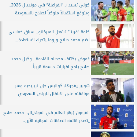
كولي يُشيد بـ ”الفراعنة” في مونديال 2026..
ويتوقع استقبالاً ملوكياً لصلاح بالسعودية
كلمة ”قريبًا” تشعل الميركاتو.. سباق خماسي
لضم محمد صلاح وروما يتحرك لاستعادة...
غموض يكتنف محطته القادمة.. وكيل محمد
صلاح يلمح لقرارات حاسمة قريباً
شوبير يفجرها: كواليس حزن تريزيجيه وسر
موافقته على الانتقال للرياض السعودي
الفرعون يُبهر العالم في المونديال.. محمد صلاح
يتصدر قائمة الصفقات المجانية الأبرز...