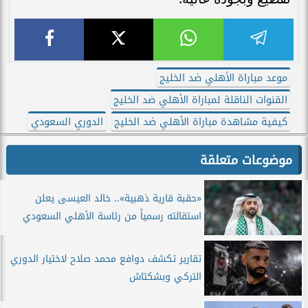
موعد مباراة الأهلي ضد الخليج
القنوات الناقلة لمباراة الأهلي ضد الخليج
كيفية مشاهدة مباراة الأهلي ضد الخليج
الدوري السعودي
موضوعات متعلقة
«حقبة قارية ذهبية».. خالد العيسى يعلن
استقالته رسمياً من رئاسة الأهلي السعودي
تقارير تكشف دوافع محمد صلاح لاختيار الدوري
التركي وبشكتاش