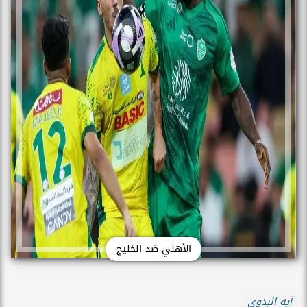
الأهلي ضد الخليج
آيه البدوى