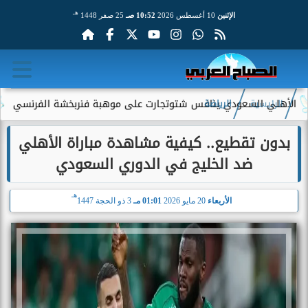
هـ
الإثنين
10 أغسطس 2026
10:52 صـ
25 صفر 1448
سعودي ينافس شتوتجارت على موهبة فنربخشة الفرنسي
مدرب طرابزون 
الرئيسية
الرياضة
بدون تقطيع.. كيفية مشاهدة مباراة الأهلي
ضد الخليج في الدوري السعودي
هـ
الأربعاء
20 مايو 2026
01:01 مـ
3 ذو الحجة 1447