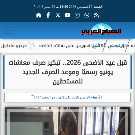
هـ
الجمعة
7 أغسطس 2026
12:56 مـ
22 صفر 1448
جاني لأهالي السويس على نفقته الخاصة
فيديو متداول لسيدة مسنة 
الرئيسية
الأخبار
قبل عيد الأضحى 2026.. تبكير صرف معاشات
يونيو رسميًا وموعد الصرف الجديد
للمستحقين
هـ
الأربعاء
20 مايو 2026
01:31 مـ
3 ذو الحجة 1447