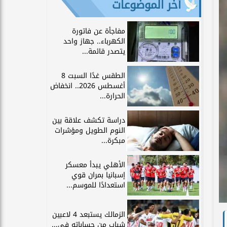
آخر الموضوعات
مفاجأة عن فاتورة
الكهرباء.. جهاز واحد
يتصدر قائمة...
الطقس غدًا السبت 8
أغسطس 2026.. انخفاض
الحرارة...
دراسة تكشف علاقة بين
النوم الطويل ومؤشرات
مبكرة...
الأهلي يبدأ معسكر
إسبانيا بمران قوي
استعدادًا للموسم...
الزمالك يستبعد 4 لاعبين
شباب من حساباته في...