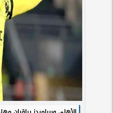
الأهلي وبيراميدز يراقبان مه