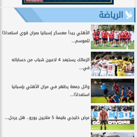
الرياضة
الأهلي يبدأ معسكر إسبانيا بمران قوي استعدادًا
للموسم...
الزمالك يستبعد 4 لاعبين شباب من حساباته
في...
وائل جمعة يظهر في مران الأهلي بإسبانيا
استعدادًا...
عرض خليجي بقيمة 5 ملايين يورو.. هل يرحل...