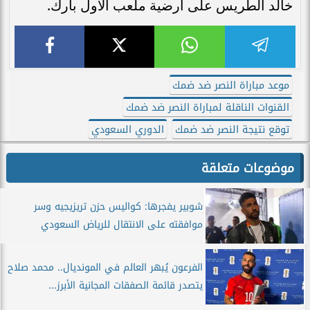
خالد الطريس على أرضية ملعب الأول بارك.
موعد مباراة النصر ضد ضمك
القنوات الناقلة لمباراة النصر ضد ضمك
توقع نتيجة النصر ضد ضمك
الدوري السعودي
موضوعات متعلقة
شوبير يفجرها: كواليس حزن تريزيجيه وسر
موافقته على الانتقال للرياض السعودي
الفرعون يُبهر العالم في المونديال.. محمد صلاح
يتصدر قائمة الصفقات المجانية الأبرز...