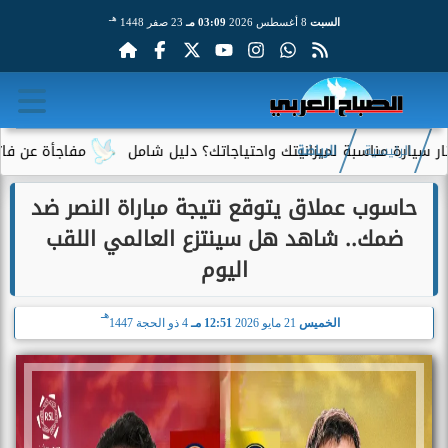
هـ
السبت
8 أغسطس 2026
03:09 مـ
23 صفر 1448
بة لميزانيتك واحتياجاتك؟ دليل شامل
مفاجأة عن فاتورة الكهرباء.
الرئيسية
الرياضة
حاسوب عملاق يتوقع نتيجة مباراة النصر ضد
ضمك.. شاهد هل سينتزع العالمي اللقب
اليوم
هـ
الخميس
21 مايو 2026
12:51 مـ
4 ذو الحجة 1447