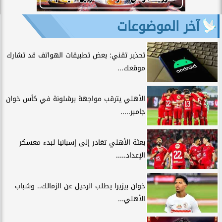
آخر الموضوعات
تحذير تقني: بعض تطبيقات الهواتف قد تشارك
موقعك...
الأهلي يترقب مواجهة برشلونة في كأس خوان
جامبر.....
بعثة الأهلي تغادر إلى إسبانيا لبدء معسكر
الإعداد.....
خوان بيزيرا يطلب الرحيل عن الزمالك.. وشباب
الأهلي...