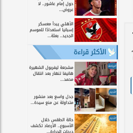
حول إمام عاشور.. لا
عروض...
الأهلي يبدأ معسكر
إسبانيا استعدادًا للموسم
الجديد.. بعثة...
الأكثر قراءة
الرياضة
مشجعة ليفربول الشهيرة
هانيفا تنهار بعد انتقال
محمد...
الأخبار
جدل واسع بعد منشور
متداولة عن منع سيدة...
الأخبار
حالة الطقس خلال
الأسبوع.. الأرصاد تكشف
درجات الحرارة...