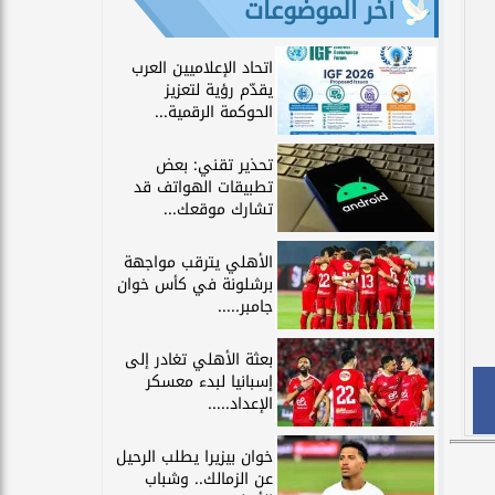
آخر الموضوعات
اتحاد الإعلاميين العرب
يقدّم رؤية لتعزيز
الحوكمة الرقمية...
تحذير تقني: بعض
تطبيقات الهواتف قد
تشارك موقعك...
الأهلي يترقب مواجهة
برشلونة في كأس خوان
جامبر.....
بعثة الأهلي تغادر إلى
إسبانيا لبدء معسكر
الإعداد.....
خوان بيزيرا يطلب الرحيل
عن الزمالك.. وشباب