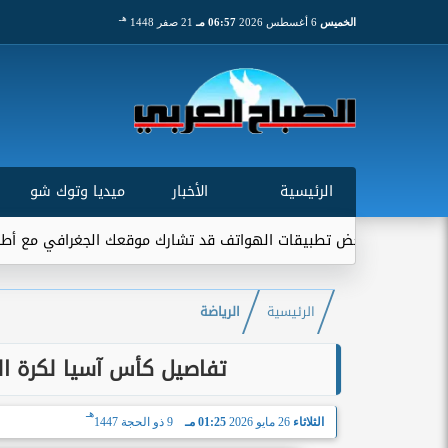
هـ
الخميس
6 أغسطس 2026
06:57 مـ
21 صفر 1448
الرئيسية
الأخبار
ميديا وتوك شو
ني: بعض تطبيقات الهواتف قد تشارك موقعك الجغرافي مع أطراف خارجية
الرئيسية
الرياضة
تفاصيل كأس آسيا لكرة الصالات 2026: الطريق نحو ا
هـ
الثلاثاء
26 مايو 2026
01:25 مـ
9 ذو الحجة 1447