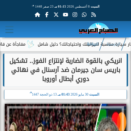
هـ
السبت
8 أغسطس 2026
01:15 مـ
23 صفر 1448
مناسبة لميزانيتك واحتياجاتك؟ دليل شامل
مفاجأة عن فاتورة الكهر
الرئيسية
الرياضة
انريكي بالقوة الضاربة لإنتزاع الفوز.. تشكيل
باريس سان جيرمان ضد آرسنال في نهائي
دوري أبطال أوروبا
هـ
السبت
30 مايو 2026
01:43 مـ
13 ذو الحجة 1447