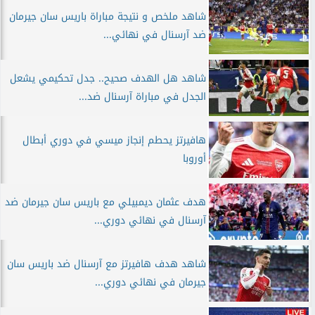
شاهد ملخص و نتيجة مباراة باريس سان جيرمان
ضد آرسنال في نهائي...
شاهد هل الهدف صحيح.. جدل تحكيمي يشعل
الجدل في مباراة آرسنال ضد...
هافيرتز يحطم إنجاز ميسي في دوري أبطال
أوروبا
هدف عثمان ديمبيلي مع باريس سان جيرمان ضد
آرسنال في نهائي دوري...
شاهد هدف هافيرتز مع آرسنال ضد باريس سان
جيرمان في نهائي دوري...