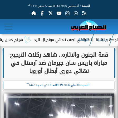
هـ
الجمعة
7 أغسطس 2026
11:33 صـ
22 صفر 1448
 الناقلة في نصف نهائي مونديال اليد
هيثم حسن يقترب من الانتقا
الرئيسية
الرياضة
قمة الجنون والاثاره.. شاهد ركلات الترجيح
مباراة باريس سان جيرمان ضد آرسنال في
نهائي دوري أبطال أوروبا
هـ
السبت
30 مايو 2026
09:19 مـ
13 ذو الحجة 1447