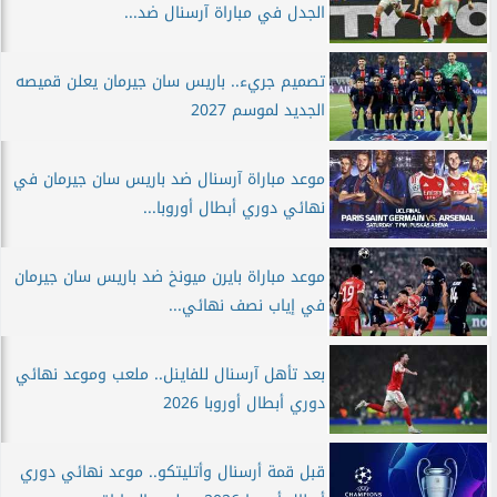
الجدل في مباراة آرسنال ضد...
تصميم جريء.. باريس سان جيرمان يعلن قميصه
الجديد لموسم 2027
موعد مباراة آرسنال ضد باريس سان جيرمان في
نهائي دوري أبطال أوروبا...
موعد مباراة بايرن ميونخ ضد باريس سان جيرمان
في إياب نصف نهائي...
بعد تأهل آرسنال للفاينل.. ملعب وموعد نهائي
دوري أبطال أوروبا 2026
قبل قمة أرسنال وأتليتكو.. موعد نهائي دوري