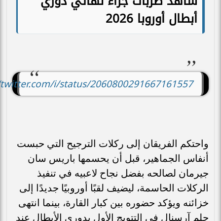
شاهد ضربات جزاء نهائي دوري
أبطال أوروبا 2026
//twitter.com/i/status/2060800291667161557
واحتكم الفريقان إلى ركلات الترجيح التي حبست
أنفاس الجماهير، قبل أن يحسمها باريس سان
جيرمان لصالحه بفضل نجاح لاعبيه في تنفيذ
الركلات الحاسمة، ليضيف لقبًا أوروبيًا جديدًا إلى
خزائنه ويؤكد حضوره بين كبار القارة، بينما انتهى
حلم آرسنال في التتويج الأول بدوري الأبطال عند