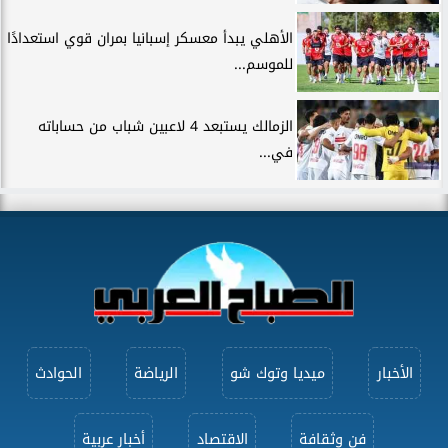
الأهلي يبدأ معسكر إسبانيا بمران قوي استعدادًا
للموسم...
الزمالك يستبعد 4 لاعبين شباب من حساباته
في...
الأخبار
ميديا وتوك شو
الرياضة
الحوادث
فن وثقافة
الاقتصاد
أخبار عربية