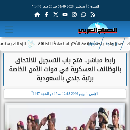
هـ
السبت
8 أغسطس 2026
08:09 صـ
23 صفر 1448
 واحد يتصدر قائمة الأكثر استهلاكًا للطاقة
الزمالك يستبعد 4 لاعبين شباب من حساباته في الموسم الجديد
الرئيسية
الأخبار
رابط مباشر.. فتح باب التسجيل للالتحاق
بالوظائف العسكرية في قوات الأمن الخاصة
برتبة جندي بالسعودية
هـ
الإثنين
1 يونيو 2026
12:18 مـ
15 ذو الحجة 1447