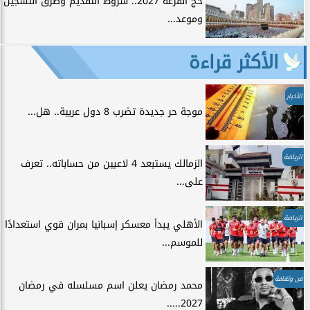
حج القرعة 2027.. شروط التقديم وطرق التسجيل
وموعد...
الأكثر قراءة
الأخبار
موجة حر جديدة تضرب 8 دول عربية.. هل...
الرياضة
الزمالك يستبعد 4 لاعبين من حساباته.. تعرف
على...
الرياضة
الأهلي يبدأ معسكر إسبانيا بمران قوي استعدادًا
للموسم...
فن وثقافة
محمد رمضان يعلن اسم مسلسله في رمضان
2027.....