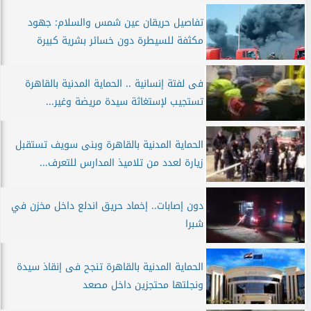
تفاصيل حريقان عين شمس والسلام: جهود
مكثفة للسيطرة دون خسائر بشرية كبيرة
فى لفتة إنسانية .. الحماية المدنية بالقاهرة
تستجيب لإستغاثة سيدة مريضة وغير...
الحماية المدنية بالقاهرة وبنى سويف تستقبل
زيارة لعدد من تلاميذ المدارس للتعرف...
دون إصابات.. إخماد حريق اندلع داخل مخزن في
شبرا
الحماية المدنية بالقاهرة تنجح فى إنقاذ سيدة
ونجلتها محتجزين داخل مصعد