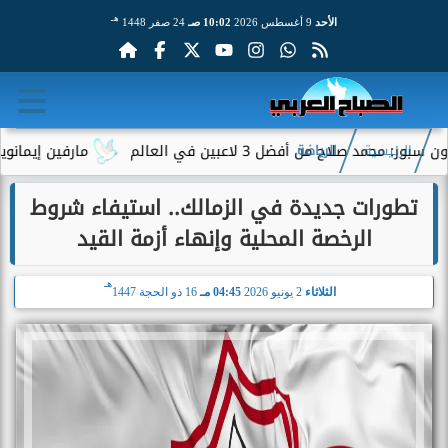
هـ
الأحد
9 أغسطس 2026
10:02 صـ
24 صفر 1448
من أفضل 3 لاعبين في العالم
مارفين إيمانويل.. سائق 
الرئيسية
الرياضة
تطورات جديدة في الزمالك.. استيفاء شروط
الرخصة المحلية وإنهاء أزمة القيد
هـ
الثلاثاء
2 يونيو 2026
04:45 مـ
16 ذو الحجة 1447