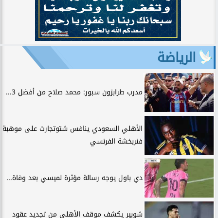
الرياضة
مدرب طرابزون سبور: محمد صلاح من أفضل 3...
الأهلي السعودي ينافس شتوتجارت على موهبة
فنربخشة الفرنسي
دي باول يوجه رسالة مؤثرة لميسي بعد وفاة...
شوبير يكشف موقف الأهلي من تجديد عقود