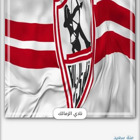
نادي الزمالك
منة سعيد