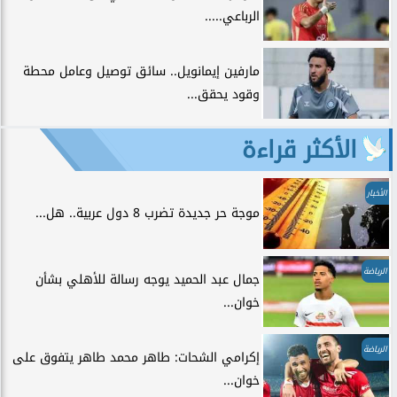
الرباعي.....
مارفين إيمانويل.. سائق توصيل وعامل محطة
وقود يحقق...
الأكثر قراءة
الأخبار
موجة حر جديدة تضرب 8 دول عربية.. هل...
الرياضة
جمال عبد الحميد يوجه رسالة للأهلي بشأن
خوان...
الرياضة
إكرامي الشحات: طاهر محمد طاهر يتفوق على
خوان...