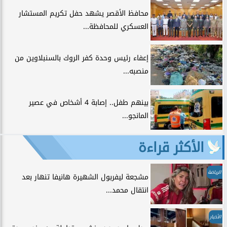
محافظ الأقصر يشهد حفل تكريم المستشار
العسكري للمحافظة...
إعفاء رئيس وحدة كفر الروك بالسنبلاوين من
منصبه...
بينهم طفل.. إصابة 4 أشخاص في عصير
المانجو...
الأكثر قراءة
الرياضة
مشجعة ليفربول الشهيرة هانيفا تنهار بعد
انتقال محمد...
الأخبار