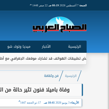
هـ
الجمعة
7 أغسطس 2026
08:19 صـ
22 صفر 1448
الرئيسية
الأخبار
ميديا وتوك شو
ض تطبيقات الهواتف قد تشارك موقعك الجغرافي مع أطراف خارجية...
الرئيسية
فن وثقافة
وفاة باميلا فنون تثير حالة من ا
هـ
الأربعاء
3 يونيو 2026
10:41 صـ
17 ذو الحجة 1447