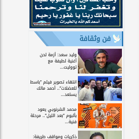
فن وثقافة
وليد سعد: أزمة لحن
أغنية لطيفة مع
تووليت...
انتهاء تصوير فيلم ”باسط
للعضلات”.. أحمد مالك
يستعد...
محمد الشرنوبي يعود
بألبوم ”بعد الليل”.. مرحلة
فنية...
ذكريات ومواقف طريفة: