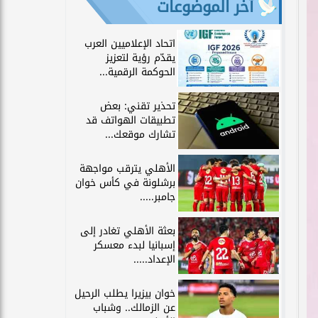
آخر الموضوعات
اتحاد الإعلاميين العرب
يقدّم رؤية لتعزيز
الحوكمة الرقمية...
تحذير تقني: بعض
تطبيقات الهواتف قد
تشارك موقعك...
الأهلي يترقب مواجهة
برشلونة في كأس خوان
جامبر.....
بعثة الأهلي تغادر إلى
إسبانيا لبدء معسكر
الإعداد.....
خوان بيزيرا يطلب الرحيل
عن الزمالك.. وشباب