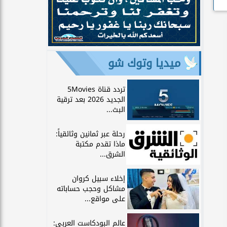
ميديا وتوك شو
تردد قناة 5Movies
الجديد 2026 بعد ترقية
البث...
رحلة عبر ثمانين وثائقياً:
ماذا تقدم مكتبة
الشرق...
إخلاء سبيل كروان
مشاكل وحجب حساباته
على مواقع...
عالم البودكاست العربي: