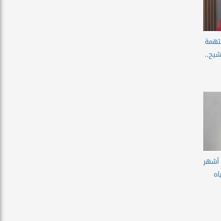
تهمة
بح..
أييد حبس كروان مشاكل 4 أشهر
اه