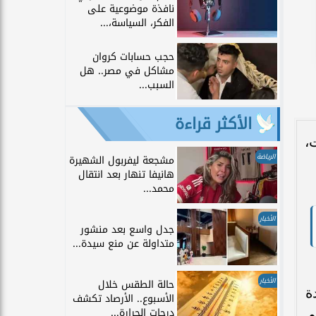
نافذة موضوعية على
الفكر، السياسة،...
حجب حسابات كروان
مشاكل في مصر.. هل
السبب...
الأكثر قراءة
،
الرياضة
مشجعة ليفربول الشهيرة
هانيفا تنهار بعد انتقال
محمد...
الأخبار
جدل واسع بعد منشور
متداولة عن منع سيدة...
الأخبار
حالة الطقس خلال
ة
الأسبوع.. الأرصاد تكشف
درجات الحرارة...
م