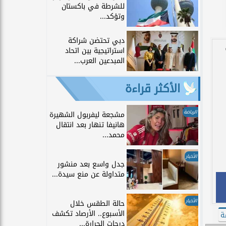
للشرطة في باكستان
وتؤكد...
دبي تحتضن شراكة
استراتيجية بين اتحاد
المبدعين العرب...
الأكثر قراءة
الرياضة
مشجعة ليفربول الشهيرة
هانيفا تنهار بعد انتقال
محمد...
الأخبار
جدل واسع بعد منشور
متداولة عن منع سيدة...
الأخبار
حالة الطقس خلال
الأسبوع.. الأرصاد تكشف
ة
درجات الحرارة...