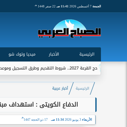
هـ
الجمعة
7 أغسطس 2026
11:41 صـ
22 صفر 1448
الرئيسية
الأخبار
ميديا وتوك شو
حج القرعة 2027.. شروط التقديم وطرق التسجيل وموعد استقبال الطلبات
الرئيسية
أخبار عربية
الدفاع الكويتى : استهداف مبنى الركاب «تي1» أسفر
هـ
الأربعاء
3 يونيو 2026
11:34 صـ
17 ذو الحجة 1447