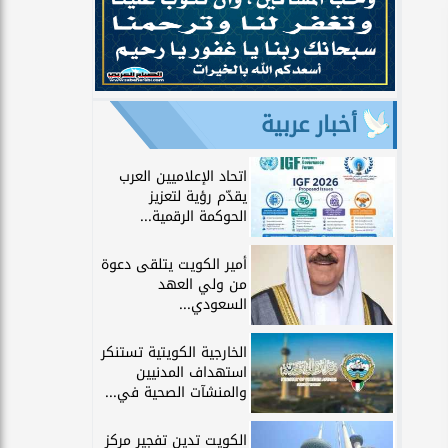
أخبار عربية
اتحاد الإعلاميين العرب
يقدّم رؤية لتعزيز
الحوكمة الرقمية...
أمير الكويت يتلقى دعوة
من ولي العهد
السعودي...
الخارجية الكويتية تستنكر
استهداف المدنيين
والمنشآت الصحية في...
الكويت تدين تفجير مركز