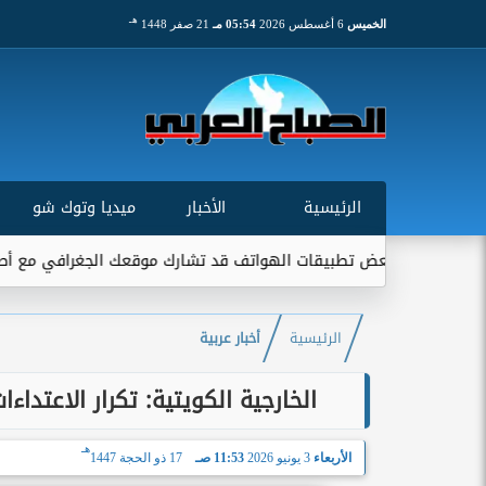
هـ
الخميس
6 أغسطس 2026
05:54 مـ
21 صفر 1448
الرئيسية
الأخبار
ميديا وتوك شو
ني: بعض تطبيقات الهواتف قد تشارك موقعك الجغرافي مع أطراف خارجية
الرئيسية
أخبار عربية
الخارجية الكويتية: تكرار الاعتدا
هـ
الأربعاء
3 يونيو 2026
11:53 صـ
17 ذو الحجة 1447