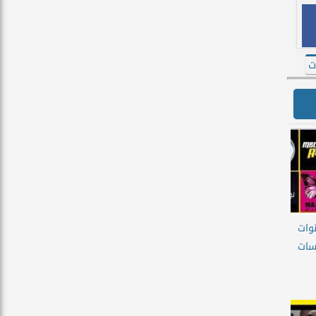
ت
نوات
 سات