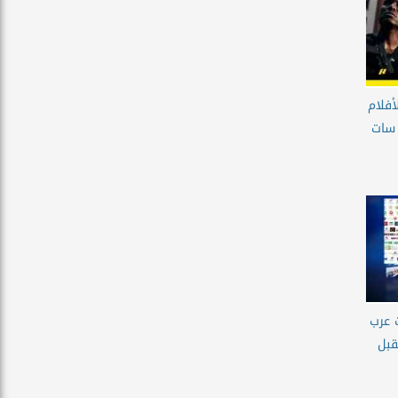
أفلام
 سات
 عرب
قبل