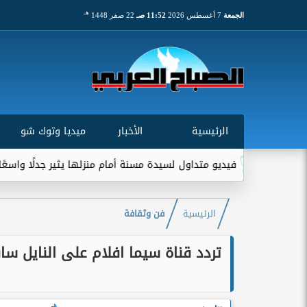
هـ
الجمعة
7 أغسطس 2026
11:52 صـ
22 صفر 1448
الرئيسية
الأخبار
ميديا وتوك شو
فيديو متداول لسيدة مسنة أمام منزلها يثير جدلًا واسعًا على مواقع الت
الرئيسية
فن وثقافة
تردد قناة سيما افلام على النايل س
هـ