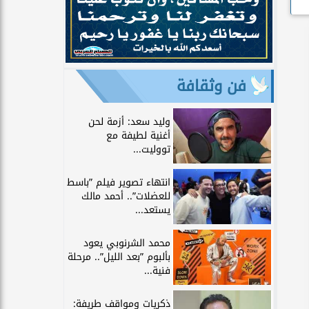
فن وثقافة
وليد سعد: أزمة لحن
أغنية لطيفة مع
تووليت...
انتهاء تصوير فيلم ”باسط
للعضلات”.. أحمد مالك
يستعد...
محمد الشرنوبي يعود
بألبوم ”بعد الليل”.. مرحلة
فنية...
ذكريات ومواقف طريفة: