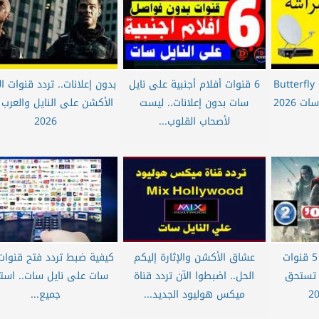
للكبار فقط.. تردد قناة Butterfly
6 قنوات أفلام أجنبية على نايل
بدون إعلانات.. تردد قنوات ال
فراشة +21 على نايل سات 2026
سات بدون إعلانات.. ليست
الأكشن على النايل والعرب
لأصحاب القلوب...
2026
سهرة ممتعة.. تردد 5 قنوات
عشاق الأكشن والإثارة إليكم
كيفية ضبط تردد فتح قنوات
 تستحق
الحل.. اضبطوا الآن تردد قناة
سات على نايل سات.. است
ميكس هوليود الجديد...
جميع...