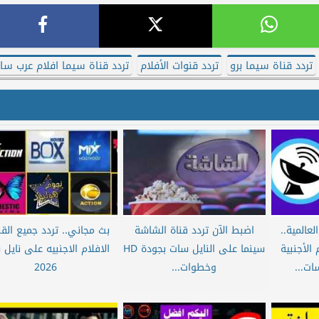
تردد قناة سيما برو
تردد قنوات الأفلام
تردد قناة سيما افلام عرب سا
عالمية..
اضبط الآن تردد قناة الشاشة
بث مجاني.. تردد جميع الق
الأجنبية
سينما على النايل سات بجودة HD
الافلام الاجنبيه على نايل
وخطوات...
2026