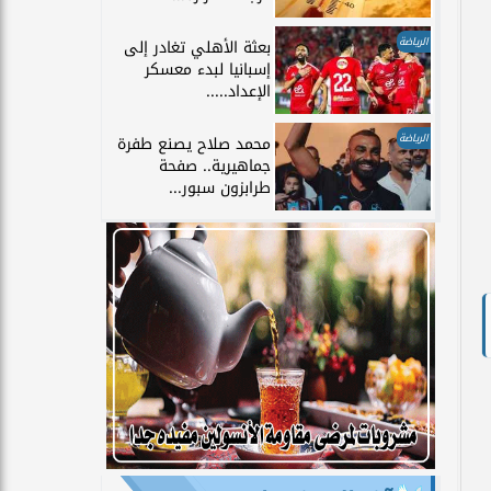
الرياضة
بعثة الأهلي تغادر إلى
إسبانيا لبدء معسكر
الإعداد.....
الرياضة
محمد صلاح يصنع طفرة
جماهيرية.. صفحة
طرابزون سبور...