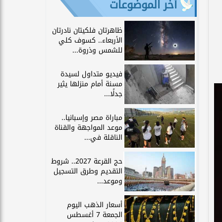
آخر الموضوعات
ظاهرتان فلكيتان نادرتان
الأربعاء.. كسوف كلي
للشمس وذروة...
فيديو متداول لسيدة
مسنة أمام منزلها يثير
جدلًا...
مباراة مصر وإسبانيا..
موعد المواجهة والقناة
الناقلة في...
حج القرعة 2027.. شروط
التقديم وطرق التسجيل
وموعد...
أسعار الذهب اليوم
الجمعة 7 أغسطس