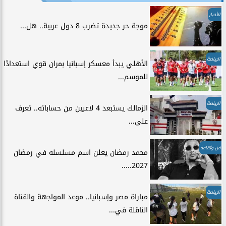
الأخبار
موجة حر جديدة تضرب 8 دول عربية.. هل...
الرياضة
الأهلي يبدأ معسكر إسبانيا بمران قوي استعدادًا
للموسم...
الرياضة
الزمالك يستبعد 4 لاعبين من حساباته.. تعرف
على...
فن وثقافة
محمد رمضان يعلن اسم مسلسله في رمضان
2027.....
الرياضة
مباراة مصر وإسبانيا.. موعد المواجهة والقناة
الناقلة في...