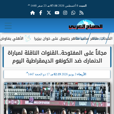
هـ
السبت
8 أغسطس 2026
07:16 مـ
23 صفر 1448
: طاهر محمد طاهر يتفوق على خوان بيزيرا
الأهلي يفاوض أحمد عبد
الرئيسية
الرياضة
مجاناً على المفتوحة..القنوات الناقلة لمباراة
الدنمارك ضد الكونغو الديمقراطية اليوم
هـ
الأربعاء
3 يونيو 2026
02:19 مـ
17 ذو الحجة 1447