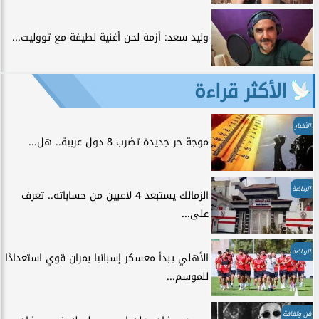
وليد سعد: أزمة لحن أغنية لطيفة مع تووليت...
الأكثر قراءة
الأخبار
موجة حر جديدة تضرب 8 دول عربية.. هل...
الرياضة
الزمالك يستبعد 4 لاعبين من حساباته.. تعرف
على...
الرياضة
الأهلي يبدأ معسكر إسبانيا بمران قوي استعدادًا
للموسم...
فن وثقافة