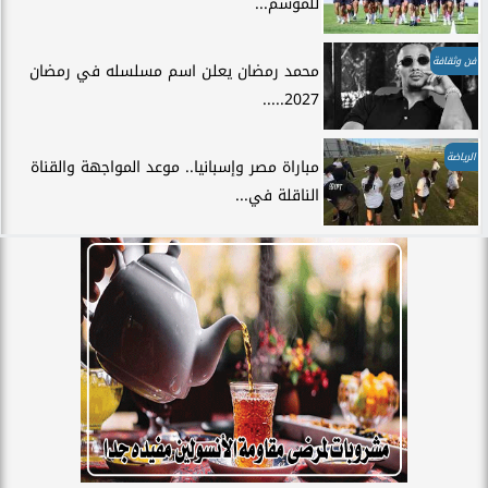
للموسم...
فن وثقافة
محمد رمضان يعلن اسم مسلسله في رمضان
2027.....
الرياضة
مباراة مصر وإسبانيا.. موعد المواجهة والقناة
الناقلة في...