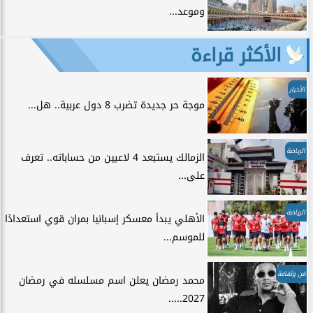
وموعد...
الأكثر قراءة
الأخبار
موجة حر جديدة تضرب 8 دول عربية.. هل...
الرياضة
الزمالك يستبعد 4 لاعبين من حساباته.. تعرف
على...
الرياضة
الأهلي يبدأ معسكر إسبانيا بمران قوي استعدادًا
للموسم...
فن وثقافة
محمد رمضان يعلن اسم مسلسله في رمضان
2027.....