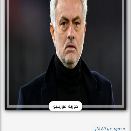
جوزيه مورينيو
محمود عبدالغفار