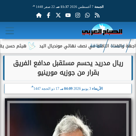
هـ
الجمعة
7 أغسطس 2026
11:37 صـ
22 صفر 1448
قناة الناقلة في نصف نهائي مونديال اليد
هيثم حسن يقترب من الان
الرئيسية
الرياضة
ريال مدريد يحسم مستقبل مدافع الفريق
بقرار من جوزيه مورينيو
هـ
الأربعاء
3 يونيو 2026
04:09 مـ
17 ذو الحجة 1447