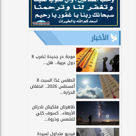
الأخبار
موجة حر جديدة تضرب 8
دول عربية.. هل...
الطقس غدًا السبت 8
أغسطس 2026.. انخفاض
الحرارة...
ظاهرتان فلكيتان نادرتان
الأربعاء.. كسوف كلي
للشمس وذروة...
فيديو متداول لسيدة