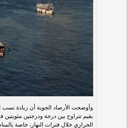
وأوضحت الأرصاد الجوية أن زيادة نسب ا
بقيم تتراوح بين درجة ودرجتين مئويتين ف
الحراري خلال فترات النهار، خاصة بالمن