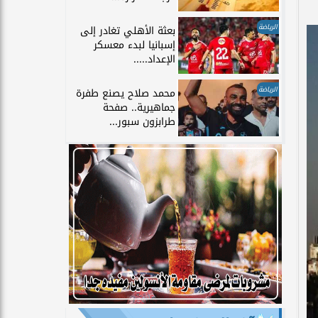
الرياضة
بعثة الأهلي تغادر إلى
إسبانيا لبدء معسكر
الإعداد.....
الرياضة
محمد صلاح يصنع طفرة
جماهيرية.. صفحة
طرابزون سبور...