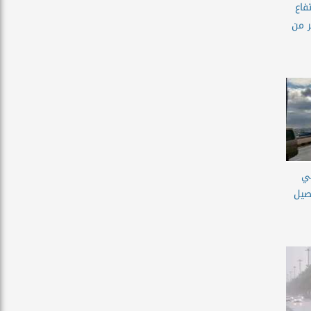
فاع
ر من
ي
صيل