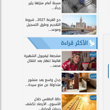
مسنة أمام منزلها يثير
جدلًا...
حج القرعة 2027.. شروط
التقديم وطرق التسجيل
وموعد...
الأكثر قراءة
الرياضة
مشجعة ليفربول الشهيرة
هانيفا تنهار بعد انتقال
محمد...
الأخبار
جدل واسع بعد منشور
متداولة عن منع سيدة...
الأخبار
حالة الطقس خلال
الأسبوع.. الأرصاد تكشف
درجات الحرارة...