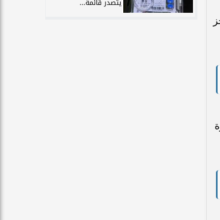
يتصدر قائمة...
جز
ة