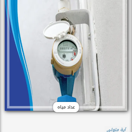
عداد مياه
آية متولي