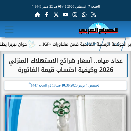
هـ
الجمعة
7 أغسطس 2026
08:46 صـ
22 صفر 1448
 الرقمية العالمية ضمن مشاورات «IGF...
خوان بيزيرا يطلب الرحيل
الرئيسية
الاقتصاد
عداد مياه.. أسعار شرائح الاستهلاك المنزلي
2026 وكيفية احتساب قيمة الفاتورة
هـ
الخميس
4 يونيو 2026
10:36 صـ
18 ذو الحجة 1447