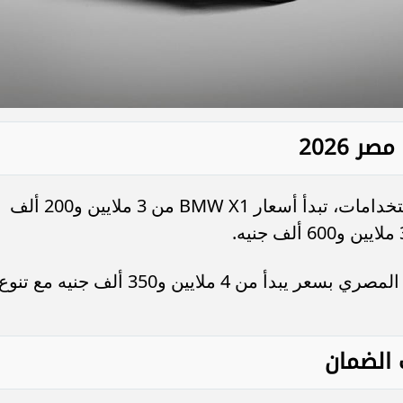
وفي فئة السيارات الرياضية متعددة الاستخدامات، تبدأ أسعار BMW X1 من 3 ملايين و200 ألف
أما BMW X3 الجديدة فتتوفر في السوق المصري بسعر يبدأ من 4 ملايين و350 ألف جنيه مع تنو