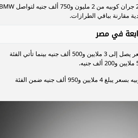
كما تبدأ أسعار الفئة الثانية 218i M Sport جران كوبيه من 2 مليون و750 ألف جنيه لتواص
ية مقارنة بباقي الطرازات.
تتوفر BMW 320i Luxury Ultimate بسعر يصل إلى 3 ملايين و500 ألف جنيه بينما تأتي الفئة
كما تطرح نسخة 420i M Sport جران كوبيه بسعر يبلغ 4 ملايين و950 ألف جنيه ضمن الفئة