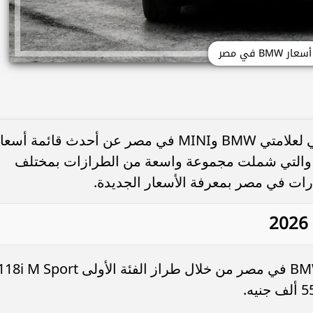
أسعار BMW في مصر
أعلنت شركة جلوبال أوتو الوكيل الرسمي لعلامتي BMW وMINI في مصر عن أحدث قائمة أس
ارات BMW وMINI خلال يونيو 2026، والتي شملت مجموعة واسعة من الطرازات بمختلف
ات في مصر بمعرفة الأسعار الجديدة.
جاءت الفئة الأقل سعرًا ضمن سيارات BMW في مصر من خلال طراز الفئة الأولى 8i M Sport