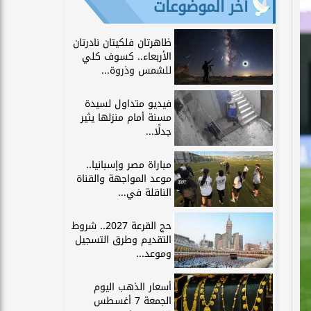
آخر الموضوعات
ظاهرتان فلكيتان نادرتان
الأربعاء.. كسوف كلي
للشمس وذروة...
فيديو متداول لسيدة
مسنة أمام منزلها يثير
جدلًا...
مباراة مصر وإسبانيا..
موعد المواجهة والقناة
الناقلة في...
حج القرعة 2027.. شروط
التقديم وطرق التسجيل
وموعد...
أسعار الذهب اليوم
الجمعة 7 أغسطس