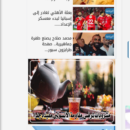
الرياضة
بعثة الأهلي تغادر إلى
إسبانيا لبدء معسكر
الإعداد.....
الرياضة
محمد صلاح يصنع طفرة
جماهيرية.. صفحة
طرابزون سبور...