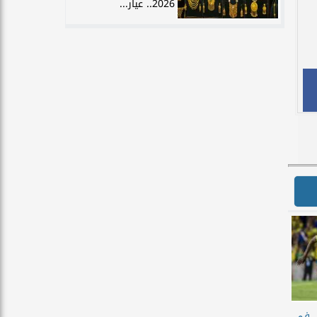
2026.. عيار...
ي في