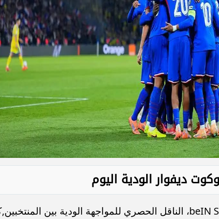
كوت ديفوار الودية اليوم
يمكن متابعة المباراة عبر شاشة beIN Sports 1، الناقل الحصري للمواجهة الودية بين المنتخبين,