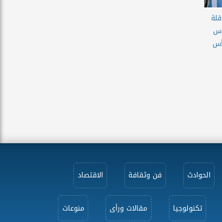
قلة
اس
أس
الحوادث
فن وثقافة
الاقتصاد
تكنولوجيا
مقالات ورأى
منوعات