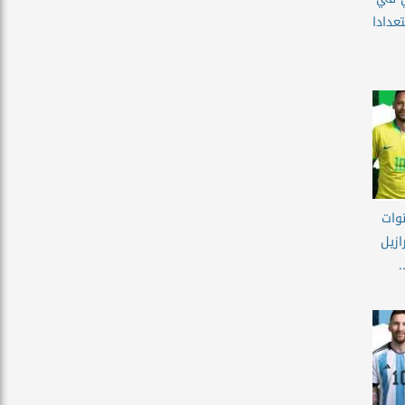
عدادا
نوات
ازيل
.