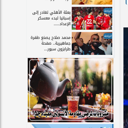
الرياضة
بعثة الأهلي تغادر إلى
إسبانيا لبدء معسكر
الإعداد.....
الرياضة
محمد صلاح يصنع طفرة
جماهيرية.. صفحة
طرابزون سبور...