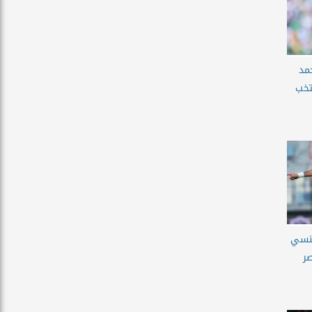
مد
تخب
منسي
ر