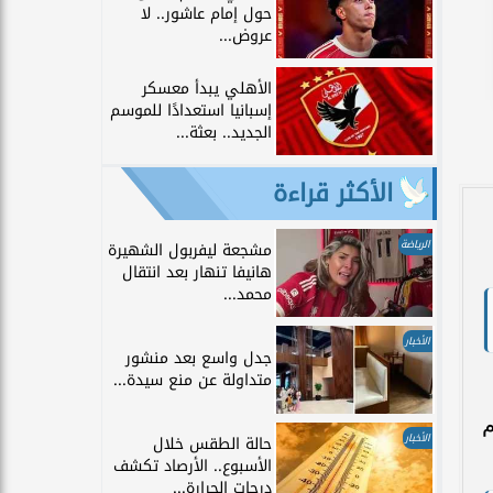
حول إمام عاشور.. لا
عروض...
الأهلي يبدأ معسكر
إسبانيا استعدادًا للموسم
الجديد.. بعثة...
الأكثر قراءة
الرياضة
مشجعة ليفربول الشهيرة
هانيفا تنهار بعد انتقال
محمد...
الأخبار
جدل واسع بعد منشور
متداولة عن منع سيدة...
يو ويختتم
الأخبار
حالة الطقس خلال
الأسبوع.. الأرصاد تكشف
درجات الحرارة...