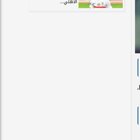
الأهلي...
،