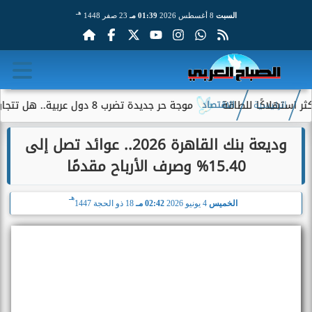
هـ
السبت
8 أغسطس 2026
01:39 مـ
23 صفر 1448
اكًا للطاقة
موجة حر جديدة تضرب 8 دول عربية.. هل تتجاوز الحرارة 50 درجة؟
الرئيسية
الاقتصاد
وديعة بنك القاهرة 2026.. عوائد تصل إلى
15.40% وصرف الأرباح مقدمًا
هـ
الخميس
4 يونيو 2026
02:42 مـ
18 ذو الحجة 1447