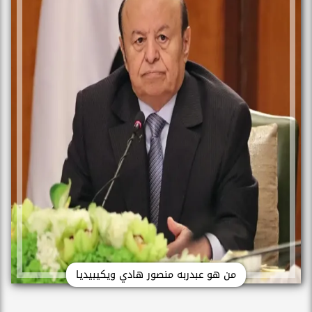
من هو عبدربه منصور هادي ويكيبيديا