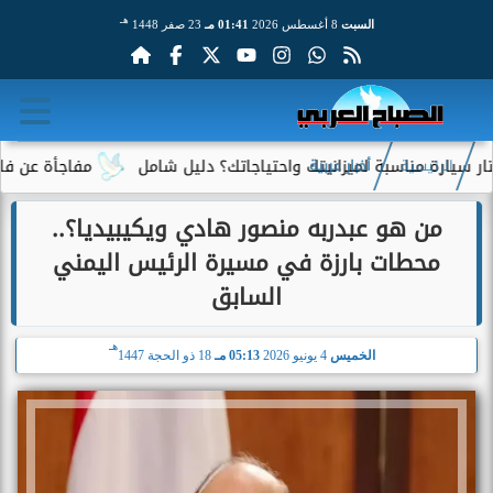
هـ
السبت
8 أغسطس 2026
01:41 مـ
23 صفر 1448
ناسبة لميزانيتك واحتياجاتك؟ دليل شامل
مفاجأة عن فاتورة الكهرب
الرئيسية
أخبار عربية
من هو عبدربه منصور هادي ويكيبيديا؟..
محطات بارزة في مسيرة الرئيس اليمني
السابق
هـ
الخميس
4 يونيو 2026
05:13 مـ
18 ذو الحجة 1447