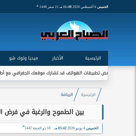
هـ
الخميس
6 أغسطس 2026
11:48 مـ
21 صفر 1448
الرئيسية
الأخبار
ميديا وتوك شو
طبيقات الهواتف قد تشارك موقعك الجغرافي مع أطراف خارجية...
ا
الرئيسية
الرياضة
بين الطموح والرغبة في فرض الإ
هـ
الخميس
4 يونيو 2026
05:42 مـ
18 ذو الحجة 1447