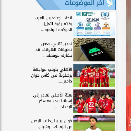
آخر الموضوعات
اتحاد الإعلاميين العرب
يقدّم رؤية لتعزيز
الحوكمة الرقمية...
تحذير تقني: بعض
تطبيقات الهواتف قد
تشارك موقعك...
الأهلي يترقب مواجهة
برشلونة في كأس خوان
جامبر.....
بعثة الأهلي تغادر إلى
إسبانيا لبدء معسكر
الإعداد.....
خوان بيزيرا يطلب الرحيل
عن الزمالك.. وشباب