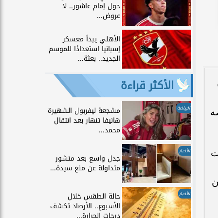
حول إمام عاشور.. لا
عروض...
الأهلي يبدأ معسكر
إسبانيا استعدادًا للموسم
الجديد.. بعثة...
الأكثر قراءة
الرياضة
مشجعة ليفربول الشهيرة
ه
هانيفا تنهار بعد انتقال
محمد...
ت
الأخبار
جدل واسع بعد منشور
متداولة عن منع سيدة...
ن
الأخبار
حالة الطقس خلال
الأسبوع.. الأرصاد تكشف
درجات الحرارة...