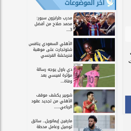
آخر الموضوعات
مدرب طرابزون سبور:
محمد صلاح من أفضل
3...
الأهلي السعودي ينافس
شتوتجارت على موهبة
فنربخشة الفرنسي
دي باول يوجه رسالة
مؤثرة لميسي بعد
وفاة...
شوبير يكشف موقف
الأهلي من تجديد عقود
الرباعي.....
مارفين إيمانويل.. سائق
توصيل وعامل محطة