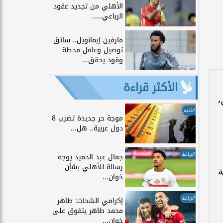
الأهلي من تجديد عقود
الرباعي.....
مارفين إيمانويل.. سائق
توصيل وعامل محطة
وقود يحقق...
الأكثر قراءة
ن،
الأخبار
موجة حر جديدة تضرب 8
دول عربية.. هل...
الرياضة
جمال عبد الحميد يوجه
رسالة للأهلي بشأن
ة
خوان...
الرياضة
إكرامي الشحات: طاهر
محمد طاهر يتفوق على
خوان...