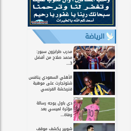
الرياضة
مدرب طرابزون سبور:
محمد صلاح من أفضل
3...
الأهلي السعودي ينافس
شتوتجارت على موهبة
فنربخشة الفرنسي
دي باول يوجه رسالة
مؤثرة لميسي بعد
وفاة...
شوبير يكشف موقف