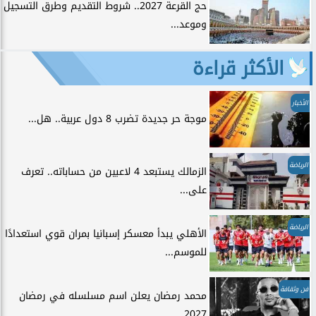
حج القرعة 2027.. شروط التقديم وطرق التسجيل
وموعد...
الأكثر قراءة
الأخبار
موجة حر جديدة تضرب 8 دول عربية.. هل...
الرياضة
الزمالك يستبعد 4 لاعبين من حساباته.. تعرف
على...
الرياضة
الأهلي يبدأ معسكر إسبانيا بمران قوي استعدادًا
للموسم...
فن وثقافة
محمد رمضان يعلن اسم مسلسله في رمضان
2027.....