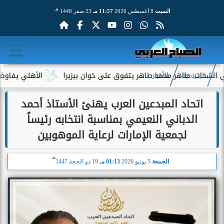
هـ
السبت
8 أغسطس 2026
11:57 مـ
23 صفر 1448
: طاهر محمد طاهر يتفوق على خوان بيزيرا
الأهلي يفاوض أحمد عبد
الرئيسية
الأخبار
اتحاد المبدعين العرب يهنئ الأستاذ أحمد
الدباني النعيمي بمناسبة انتخابه رئيساً
لجمعية الإمارات لرعاية الموهوبين
هـ
الجمعة
5 يونيو 2026
01:13 مـ
19 ذو الحجة 1447