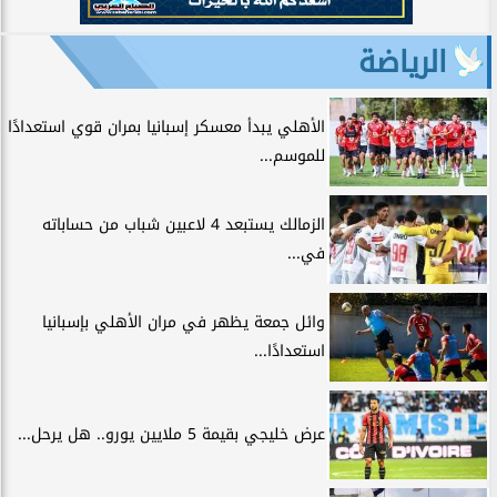
الرياضة
الأهلي يبدأ معسكر إسبانيا بمران قوي استعدادًا
للموسم...
الزمالك يستبعد 4 لاعبين شباب من حساباته
في...
وائل جمعة يظهر في مران الأهلي بإسبانيا
استعدادًا...
عرض خليجي بقيمة 5 ملايين يورو.. هل يرحل...