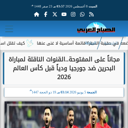
هـ
السبت
8 أغسطس 2026
03:57 مـ
23 صفر 1448
حقيبة السفر؟ قائمة أساسية لا غنى عنها
كيف تقلل استهلاك الب
الرئيسية
الرياضة
مجاناً على المفتوحة..القنوات الناقلة لمباراة
البحرين ضد جورجيا ودياً قبل كأس العالم
2026
هـ
الجمعة
5 يونيو 2026
03:14 مـ
19 ذو الحجة 1447