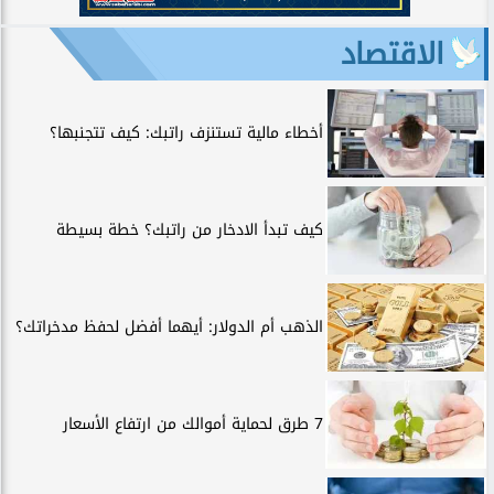
الاقتصاد
أخطاء مالية تستنزف راتبك: كيف تتجنبها؟
كيف تبدأ الادخار من راتبك؟ خطة بسيطة
الذهب أم الدولار: أيهما أفضل لحفظ مدخراتك؟
7 طرق لحماية أموالك من ارتفاع الأسعار