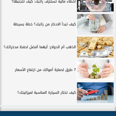
أخطاء مالية تستنزف راتبك: كيف تتجنبها؟
كيف تبدأ الادخار من راتبك؟ خطة بسيطة
الذهب أم الدولار: أيهما أفضل لحفظ مدخراتك؟
7 طرق لحماية أموالك من ارتفاع الأسعار
كيف تختار السيارة المناسبة لميزانيتك؟