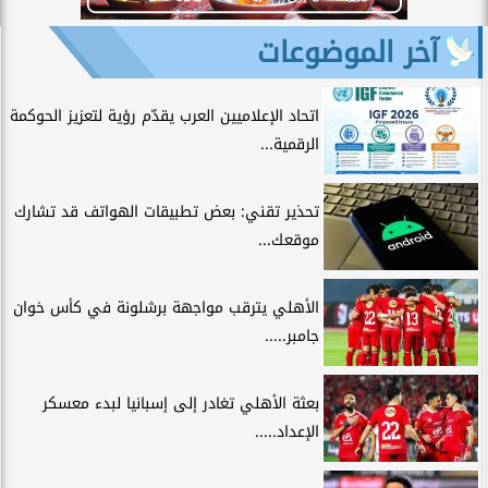
آخر الموضوعات
اتحاد الإعلاميين العرب يقدّم رؤية لتعزيز الحوكمة
الرقمية...
تحذير تقني: بعض تطبيقات الهواتف قد تشارك
موقعك...
الأهلي يترقب مواجهة برشلونة في كأس خوان
جامبر.....
بعثة الأهلي تغادر إلى إسبانيا لبدء معسكر
الإعداد.....