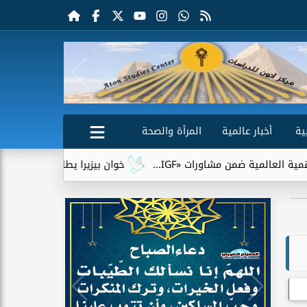
ية
أخبار عالمية
المرأة والصحة
اورات «IGF...
خوان بيزيرا يطلب الرحيل عن الزمالك.. وشباب ال