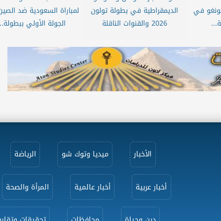
كونغو في
الديمقراطية في بطولة تولون
لمباراة السعودية ضد الصي
2026 والقنوات الناقلة
الجولة الأولي ببطولة...
الأخبار
ميديا وتوك شو
الرياضة
أخبار عربية
أخبار عالمية
المرأة والصحة
دين وحياة
محافظات
تحقيقات وتقاري