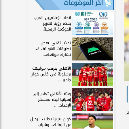
آخر الموضوعات
اتحاد الإعلاميين العرب
يقدّم رؤية لتعزيز
الحوكمة الرقمية...
تحذير تقني: بعض
تطبيقات الهواتف قد
تشارك موقعك...
الأهلي يترقب مواجهة
برشلونة في كأس خوان
جامبر.....
بعثة الأهلي تغادر إلى
إسبانيا لبدء معسكر
الإعداد.....
خوان بيزيرا يطلب الرحيل
عن الزمالك.. وشباب