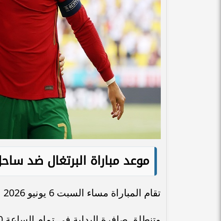
موعد مباراة البرتغال ضد ساحل
تقام المباراة مساء السبت 6 يونيو 2026 على ملعب "بارك دي سبورتس" بمدينة أفينيون الفرنسية.