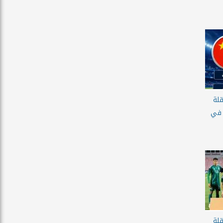
قلة
 في
قلة