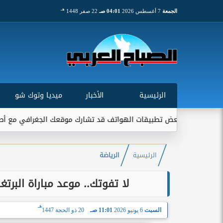
هـ
الجمعة
7 أغسطس 2026
04:01 صـ
22 صفر 1448
الرئيسية
الأخبار
ميديا وتوك شو
 تطبيقات الهواتف قد تشارك موقعك الجغرافي مع أطراف خارجية...
الرئيسية
الرياضة
لا تفوتك.. موعد مباراة البر
هـ
السبت
6 يونيو 2026
11:01 صـ
20 ذو الحجة 1447