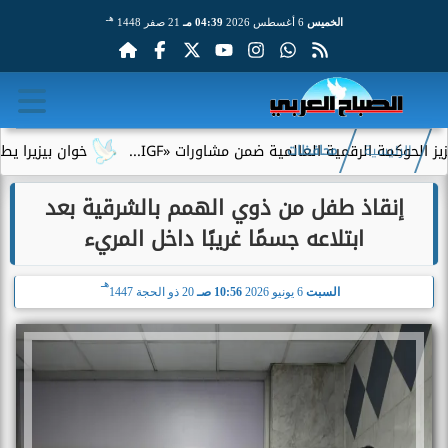
هـ
الخميس
6 أغسطس 2026
04:39 مـ
21 صفر 1448
الرقمية العالمية ضمن مشاورات «IGF...
خوان بيزيرا يطلب الرحيل 
الرئيسية
محافظات
إنقاذ طفل من ذوي الهمم بالشرقية بعد
ابتلاعه جسمًا غريبًا داخل المريء
هـ
السبت
6 يونيو 2026
10:56 صـ
20 ذو الحجة 1447