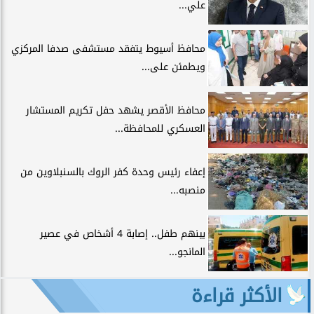
علي...
محافظ أسيوط يتفقد مستشفى صدفا المركزي
ويطمئن على...
محافظ الأقصر يشهد حفل تكريم المستشار
العسكري للمحافظة...
إعفاء رئيس وحدة كفر الروك بالسنبلاوين من
منصبه...
بينهم طفل.. إصابة 4 أشخاص في عصير
المانجو...
الأكثر قراءة