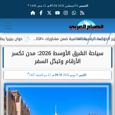
هـ
الخميس
6 أغسطس 2026
07:51 مـ
21 صفر 1448
 الرقمية العالمية ضمن مشاورات «IGF...
خوان بيزيرا يطلب الرحيل
الرئيسية
منوعات
سياحة الشرق الأوسط 2026: مدن تكسر
الأرقام وتبدّل السفر
هـ
الإثنين
8 يونيو 2026
09:59 مـ
22 ذو الحجة 1447