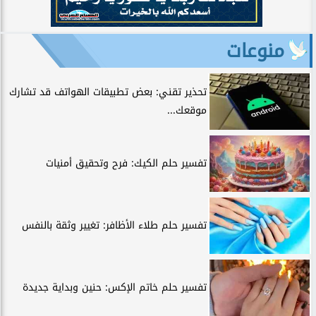
منوعات
تحذير تقني: بعض تطبيقات الهواتف قد تشارك
موقعك...
تفسير حلم الكيك: فرح وتحقيق أمنيات
تفسير حلم طلاء الأظافر: تغيير وثقة بالنفس
تفسير حلم خاتم الإكس: حنين وبداية جديدة